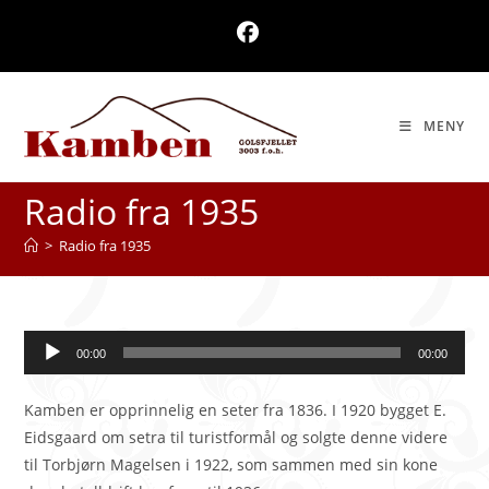
Skip
to
content
MENY
Radio fra 1935
>
Radio fra 1935
Audio
00:00
00:00
Player
Kamben er opprinnelig en seter fra 1836. I 1920 bygget E.
Eidsgaard om setra til turistformål og solgte denne videre
til Torbjørn Magelsen i 1922, som sammen med sin kone