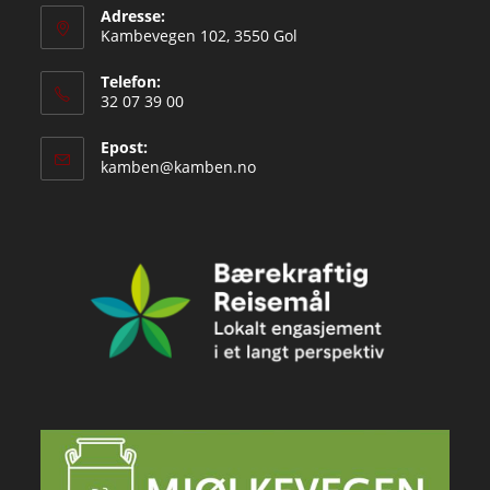
Adresse:
Kambevegen 102, 3550 Gol
Telefon:
32 07 39 00
Epost:
Opens
kamben@kamben.no
in
your
application