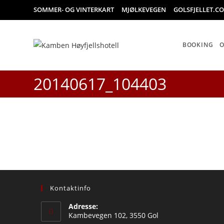
Skip
SOMMER- OG VINTERKART
MJØLKEVEGEN
GOLSFJELLET.C
to
content
BOOKING
20140617_104403
Kontaktinfo
Adresse:
Kambevegen 102, 3550 Gol