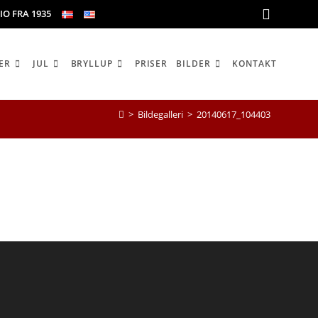
IO FRA 1935
ER
JUL
BRYLLUP
PRISER
BILDER
KONTAKT
>
Bildegalleri
>
20140617_104403