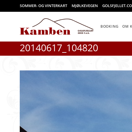
Skip
SOMMER- OG VINTERKART
MJØLKEVEGEN
GOLSFJELLET.C
to
content
BOOKING
OM 
20140617_104820