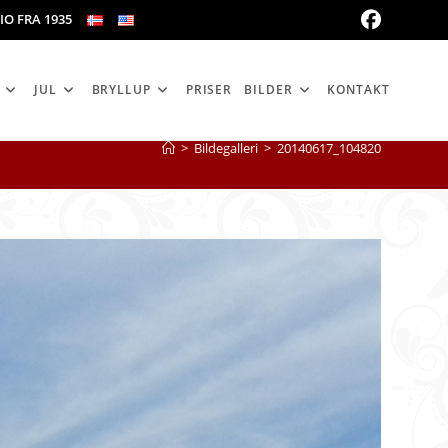
IO FRA 1935
JUL
BRYLLUP
PRISER
BILDER
KONTAKT
>
Bildegalleri
>
20140617_104820