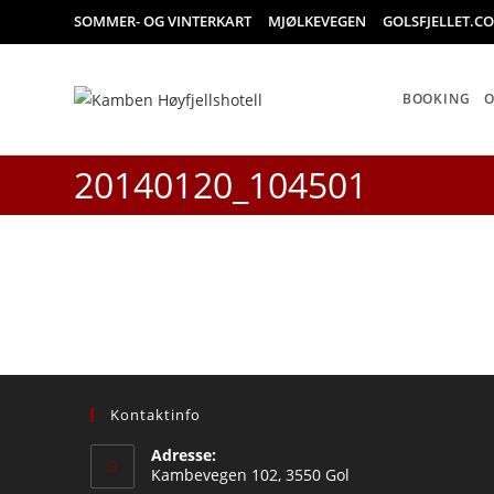
Skip
SOMMER- OG VINTERKART
MJØLKEVEGEN
GOLSFJELLET.C
to
content
BOOKING
20140120_104501
Kontaktinfo
Adresse:
Kambevegen 102, 3550 Gol