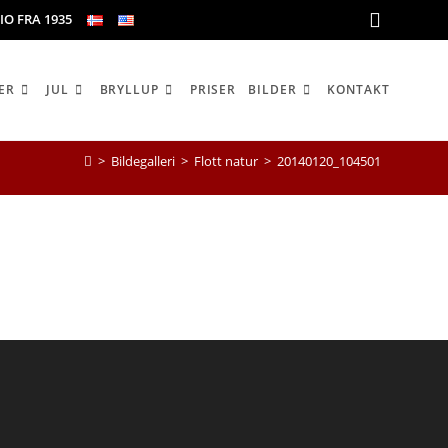
IO FRA 1935
ER
JUL
BRYLLUP
PRISER
BILDER
KONTAKT
>
Bildegalleri
>
Flott natur
>
20140120_104501