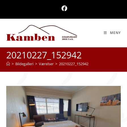
Skip
to
content
MENY
20210227_152942
>
Bildegalleri
>
Værelser
>
20210227_152942