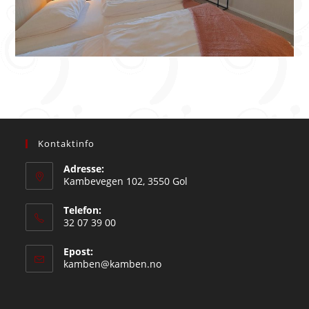
Kontaktinfo
Adresse:
Kambevegen 102, 3550 Gol
Telefon:
32 07 39 00
Epost:
Opens
kamben@kamben.no
in
your
application