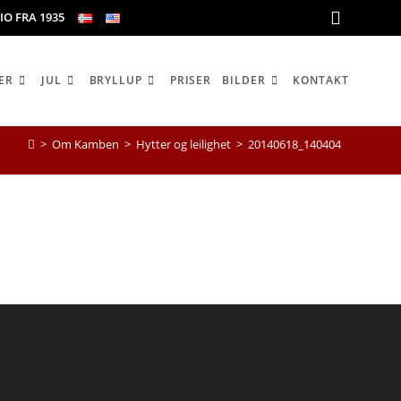
IO FRA 1935
ER
JUL
BRYLLUP
PRISER
BILDER
KONTAKT
>
Om Kamben
>
Hytter og leilighet
>
20140618_140404