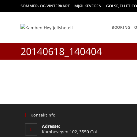
Skip
SOMMER- OG VINTERKART
MJØLKEVEGEN
GOLSFJELLET.C
to
content
BOOKING
20140618_140404
Kontaktinfo
Adresse:
Kambevegen 102, 3550 Gol